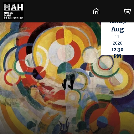
Tuesday,
Aug
11,
2026
12:30
PM