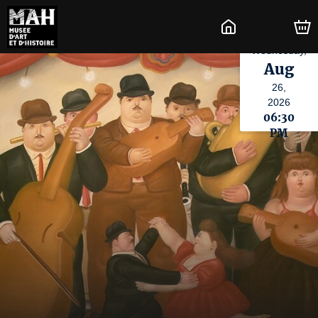
Wednesday,
Aug
26,
2026
06:30
PM